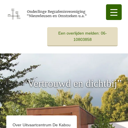
Spring
Door
Spring
naar
naar
naar
de
de
de
hoofdnavigatie
hoofd
voettekst
inhoud
Een overlijden melden: 06-
10803858
Main
Content
“Vertrouwd en dichtbij”
Over Uitvaartcentrum De Kabou