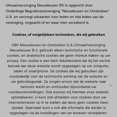
Uitvaartverzorging Nieuwleusen BV is opgericht door
Onderlinge Begrafenisvereniging “Nieuwleusen en Omstreken”
U.A. en verzorgt uitvaarten voor leden en niet-leden van de
vereniging, ongeacht of en waar men verzekerd is.
Cookies, of vergelijkbare technieken, die wij gebruiken
Lees meer
OBV Nieuwleusen en Omstreken U.A./Uitvaartverzorging
Lid worden
Nieuwleusen B.V. gebruikt alleen technische en functionele
Dienstenpakket
cookies, en analytische cookies die geen inbreuk maken op uw
privacy. Een cookie is een klein tekstbestand dat bij het eerste
Veelgestelde vragen
bezoek aan deze website wordt opgeslagen op uw computer,
Klacht of compliment
tablet of smartphone. De cookies die wij gebruiken zijn
Privacyverklaring
noodzakelijk voor de technische werking van de website en
Privacybeleid
uw gebruiksgemak. Ze zorgen ervoor dat de website naar
behoren werkt en onthouden bijvoorbeeld uw
voorkeursinstellingen. Ook kunnen wij hiermee onze website
Bezoekadres
optimaliseren. U kunt zich afmelden voor cookies door uw
internetbrowser zo in te stellen dat deze geen cookies meer
Uitvaartcentrum De Kabou
opslaat. Daarnaast kunt u ook alle informatie die eerder is
Ds. Smitslaan 14
opgeslagen via de instellingen van uw browser verwijderen.
7711 BA, Nieuwleusen